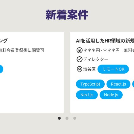
新着案件
ング
AIを活用したHR領域の新規
 無料会員登録後に閲覧可
＊＊＊円 - ＊＊＊円 無
ディレクター
渋谷区
リモートOK
TypeScript
React.js
Next.js
Node.js