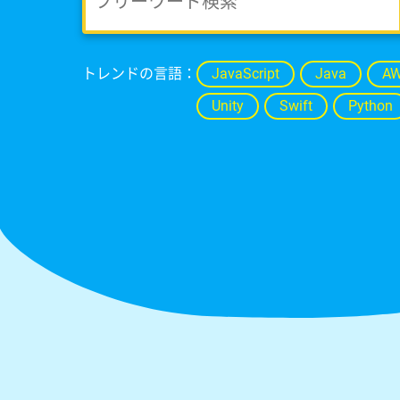
トレンドの言語：
JavaScript
Java
A
Unity
Swift
Python