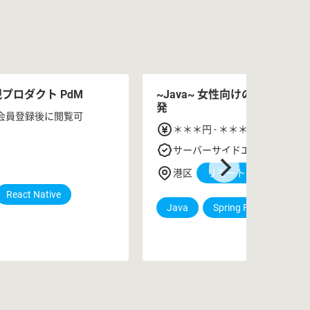
プロダクト PdM
~Java~ 女性向けのパズルRP
発
料会員登録後に閲覧可
＊＊＊円 - ＊＊＊円 無料会
サーバーサイドエンジニア
港区
リモートOK
React Native
Java
Spring Framework