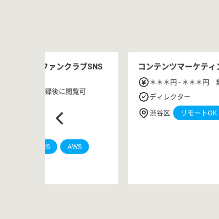
 国内No.1のファンクラブSNS
コンテンツマーケティ
＊＊＊円 - ＊＊＊円
＊円 無料会員登録後に閲覧可
ディレクター
ンジニア
渋谷区
リモートOK
OK
s
AngularJS
AWS